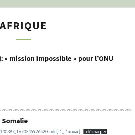
AFRIQUE
AFRIQUE
i: « mission impossible » pour l’ONU
n Somalie
_130397_1670345926520.indd[-1_-1xoxar]
Télécharger