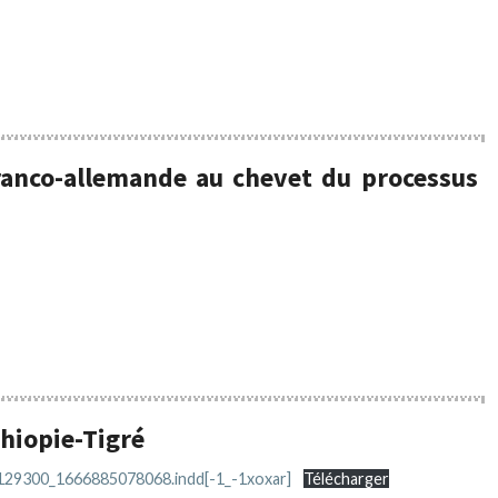
franco-allemande au chevet du processus
thiopie-Tigré
_129300_1666885078068.indd[-1_-1xoxar]
Télécharger