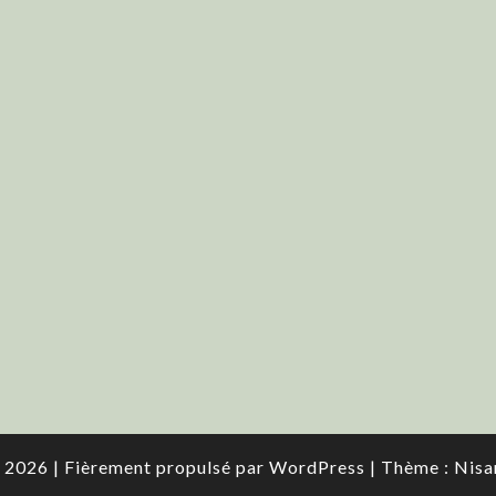
 2026
|
Fièrement propulsé par
WordPress
|
Thème :
Nisa