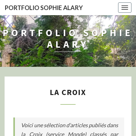
PORTFOLIO SOPHIE ALARY
Togg
navig
PORTFOLIO SOPHIE
ALARY
LA
LA CROIX
CROIX
Voici une sélection d’articles publiés dans
la Croix (service Monde) classés par