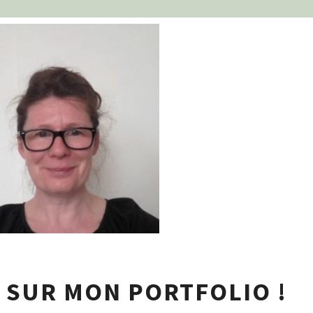
BIENVENU-
 SUR MON PORTFOLIO !
E-